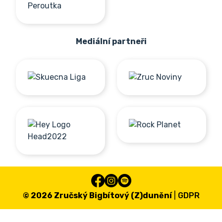
Mediální partneři
© 2026 ​Zručský Bigbítový (Z)dunění
|
GDPR