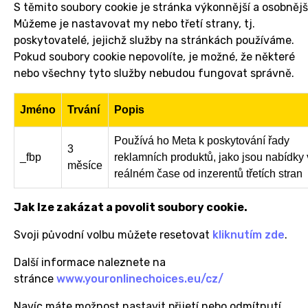
S těmito soubory cookie je stránka výkonnější a osobnějš
Můžeme je nastavovat my nebo třetí strany, tj.
poskytovatelé, jejichž služby na stránkách používáme.
Pokud soubory cookie nepovolíte, je možné, že některé
nebo všechny tyto služby nebudou fungovat správně.
Jméno
Trvání
Popis
Používá ho Meta k poskytování řady
3
_fbp
reklamních produktů, jako jsou nabídky 
měsíce
reálném čase od inzerentů třetích stran
Jak lze zakázat a povolit soubory cookie.
Svoji původní volbu můžete resetovat
kliknutím zde
.
Další informace naleznete na
stránce
www.youronlinechoices.eu/cz/
Navíc máte možnost nastavit přijetí nebo odmítnutí