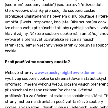
(souhrnně „soubory cookie“) jsou textové řetězce dat,
které webové stránky přenášejí do souboru cookie
prohlížeče umístěného na pevném disku počítače a které
umožňují webu rozpoznat, kdo jste. Díky souborům cooki
lze obsah webu přizpůsobit tak, aby rychleji splňoval vaš
hlavní zájmy. Některé soubory cookie nám umožňují zno
vytvářet a přehrávat uživatelské relace na našich
stránkách. Téměř všechny velké stránky používají soubo
cookie.
Proč používáme soubory cookie?
Webové stránky
www.zrucsky-bigbitovy-zduneni.cz
využívají soubory cookie ke shromažďování statistických
informací, měření výkonu webu, uložení vašich preferenc
přizpůsobení našeho reklamního obsahu (včetně
profilování) a za účelem interakce se sociálními sítěmi. Tř
strany mohou na stránkách používat také své soubory
cookie, aby snadněji dosáhly výše uvedených účelů neb