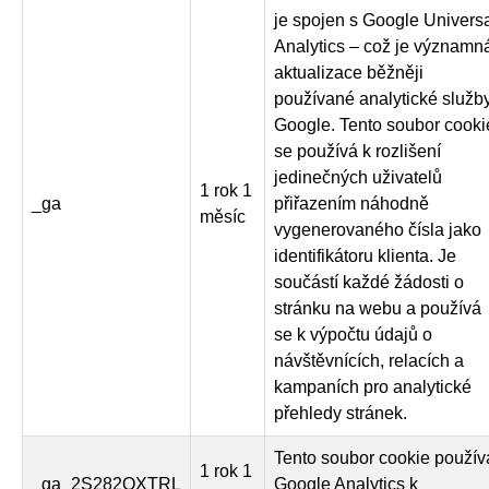
je spojen s Google Univers
Analytics – což je významn
aktualizace běžněji
používané analytické služb
Google. Tento soubor cooki
se používá k rozlišení
jedinečných uživatelů
1 rok 1
_ga
přiřazením náhodně
měsíc
vygenerovaného čísla jako
identifikátoru klienta. Je
součástí každé žádosti o
stránku na webu a používá
se k výpočtu údajů o
návštěvnících, relacích a
kampaních pro analytické
přehledy stránek.
Tento soubor cookie použív
1 rok 1
_ga_2S282QXTRL
Google Analytics k