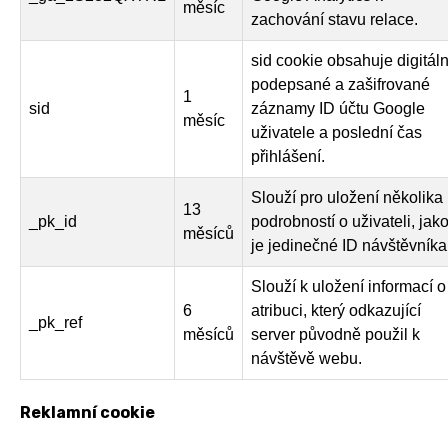
měsíc
zachování stavu relace.
sid cookie obsahuje digitál
podepsané a zašifrované
1
sid
záznamy ID účtu Google
měsíc
uživatele a poslední čas
přihlášení.
Slouží pro uložení několika
13
_pk_id
podrobností o uživateli, jak
měsíců
je jedinečné ID návštěvníka
Slouží k uložení informací o
6
atribuci, který odkazující
_pk_ref
měsíců
server původně použil k
návštěvě webu.
Reklamní cookie